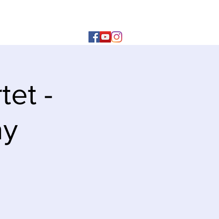
et -
ay