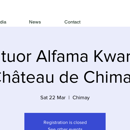
dia
News
Contact
tuor Alfama Kwart
hâteau de Chim
Sat 22 Mar
  |  
Chimay
Registration is closed
See other events